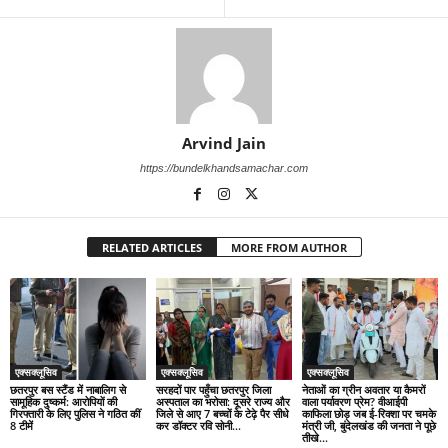
Arvind Jain
https://bundelkhandsamachar.com
RELATED ARTICLES
MORE FROM AUTHOR
एक्सक्लूसिव
एक्सक्लूसिव
एक्सक्लूसिव
छतरपुर बस स्टैंड में नाबालिग से
सरहदों पार पहुँचा छतरपुर जिला
नेताओं का ग्रीन अवतार या कैमरों
सामूहिक दुष्कर्म: आरोपियों की
अस्पताल का भरोसा: दूसरे राज्य और
वाला पर्यावरण प्रेम? वीआईपी
गिरफ्तारी के लिए पुलिस ने गठित कीं
जिले से आए 7 बच्चों के टेढ़े पैर सीधे
काफिला छोड़ जब ई-रिक्शा पर चमके
8 टीमें
कर डॉक्टर रवि सोनी...
मंत्री जी, बुंदेलखंड की जनता ने पूछे
तीखे...