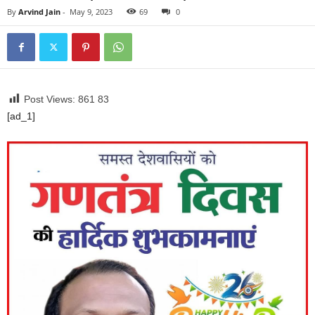
By
Arvind Jain
-
May 9, 2023
69
0
Post Views: 861
83
[ad_1]