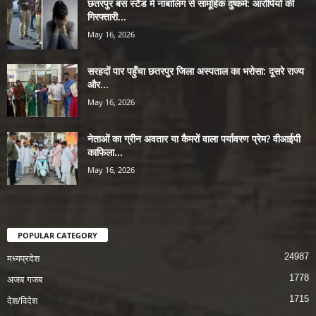
छतरपुर बस स्टैंड में नाबालिग से सामूहिक दुष्कर्म: आरोपियों की
गिरफ्तारी...
May 16, 2026
सरहदों पार पहुँचा छतरपुर जिला अस्पताल का भरोसा: दूसरे राज्य
और...
May 16, 2026
नेताओं का ग्रीन अवतार या कैमरों वाला पर्यावरण प्रेम? वीआईपी
काफिला...
May 16, 2026
POPULAR CATEGORY
24987
मध्यप्रदेश
1778
अजब गजब
1715
देश/विदेश