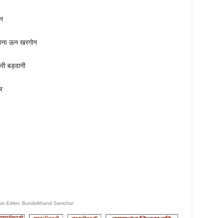
ोन
 थाना ऊन खरगोन
करी बड़वानी
र
ain Editor, Bundelkhand Samchar