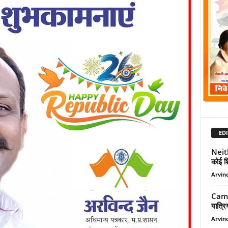
EDI
Neit
कोई श
Arvind
Camp
यात्रि
Arvind