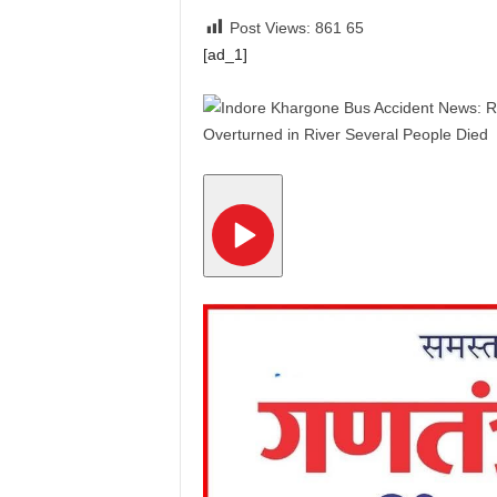
Post Views: 861
65
[ad_1]