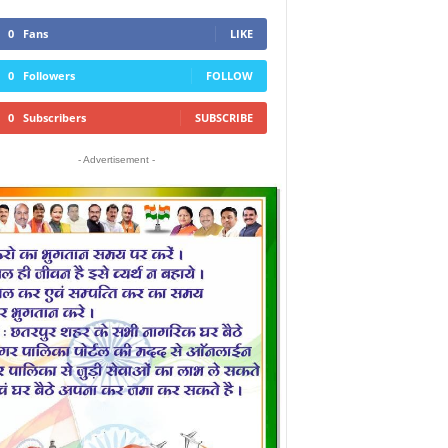
0
Fans
LIKE
0
Followers
FOLLOW
0
Subscribers
SUBSCRIBE
- Advertisement -