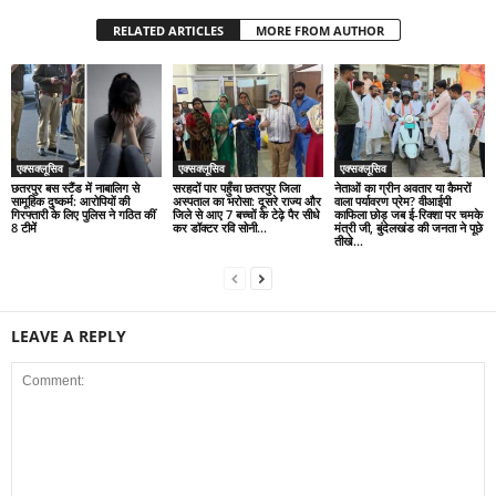
RELATED ARTICLES
MORE FROM AUTHOR
एक्सक्लूसिव
एक्सक्लूसिव
एक्सक्लूसिव
छतरपुर बस स्टैंड में नाबालिग से
सरहदों पार पहुँचा छतरपुर जिला
नेताओं का ग्रीन अवतार या कैमरों
सामूहिक दुष्कर्म: आरोपियों की
अस्पताल का भरोसा: दूसरे राज्य और
वाला पर्यावरण प्रेम? वीआईपी
गिरफ्तारी के लिए पुलिस ने गठित कीं
जिले से आए 7 बच्चों के टेढ़े पैर सीधे
काफिला छोड़ जब ई-रिक्शा पर चमके
8 टीमें
कर डॉक्टर रवि सोनी...
मंत्री जी, बुंदेलखंड की जनता ने पूछे
तीखे...
LEAVE A REPLY