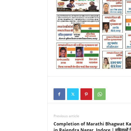
Previous article
Completion of Marathi Bhagwat K
in Rajendra Nagar, Indore | महिलाओं न