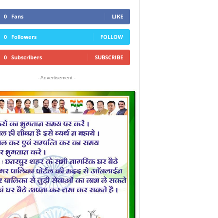
0
Fans
LIKE
0
Followers
FOLLOW
0
Subscribers
SUBSCRIBE
- Advertisement -