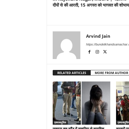
दीपों से की आरती, 15 अगस्त को भागवत की शोभाया
Arvind Jain
https://bundelkhandsamachar
RELATED ARTICLES
MORE FROM AUTHOR
एक्सक्लूसिव
एक्सक्लूसि
छतरपुर बस स्टैंड में नाबालिग से सामूहिक
सरहदों पा