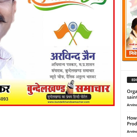
EDI
Orga
saints
Arvind
How 
Prod
Arvind