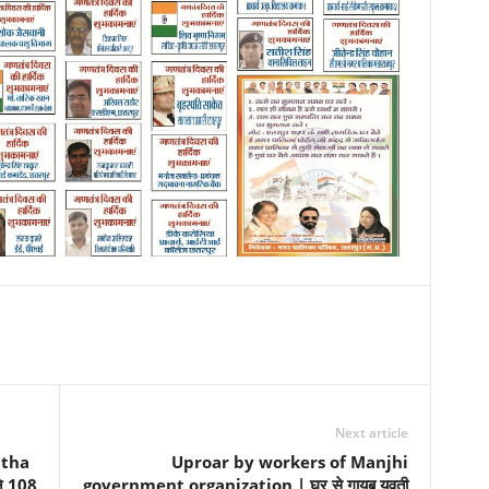
Next article
atha
Uproar by workers of Manjhi
े 108
government organization | घर से गायब युवती