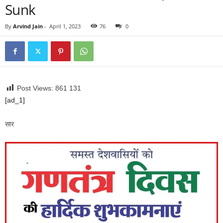
Sunk
By
Arvind Jain
-
April 1, 2023
76
0
Post Views: 861
131
[ad_1]
सार