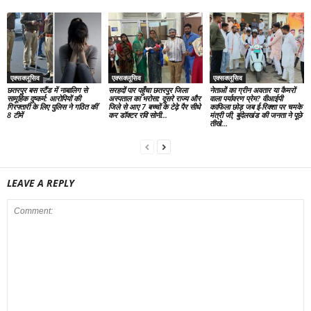
एक्सक्लूसिव
एक्सक्लूसिव
एक्सक्लूसिव
छतरपुर बस स्टैंड में नाबालिग से
सरहदों पार पहुँचा छतरपुर जिला
नेताओं का ग्रीन अवतार या कैमरों
सामूहिक दुष्कर्म: आरोपियों की
अस्पताल का भरोसा: दूसरे राज्य और
वाला पर्यावरण प्रेम? वीआईपी
गिरफ्तारी के लिए पुलिस ने गठित कीं
जिले से आए 7 बच्चों के टेढ़े पैर सीधे
काफिला छोड़ जब ई-रिक्शा पर चमके
8 टीमें
कर डॉक्टर रवि सोनी...
मंत्री जी, बुंदेलखंड की जनता ने पूछे
तीखे...
LEAVE A REPLY