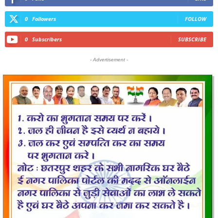
0
Followers
FOLLOW
0
Subscribers
SUBSCRIBE
- Advertisement -