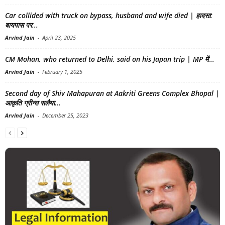
Car collided with truck on bypass, husband and wife died | हादसा:
बायपास पर...
Arvind Jain
-
April 23, 2025
CM Mohan, who returned to Delhi, said on his Japan trip | MP में...
Arvind Jain
-
February 1, 2025
Second day of Shiv Mahapuran at Aakriti Greens Complex Bhopal |
आकृति ग्रीन्स सलैया...
Arvind Jain
-
December 25, 2023