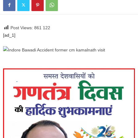
Post Views: 861
122
[ad_1]