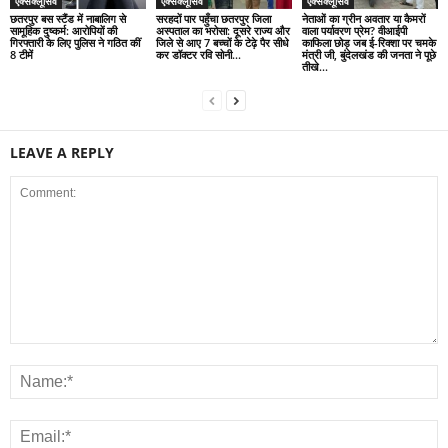
एक्सक्लूसिव
एक्सक्लूसिव
एक्सक्लूसिव
छतरपुर बस स्टैंड में नाबालिग से
सरहदों पार पहुँचा छतरपुर जिला
नेताओं का ग्रीन अवतार या कैमरों
सामूहिक दुष्कर्म: आरोपियों की
अस्पताल का भरोसा: दूसरे राज्य और
वाला पर्यावरण प्रेम? वीआईपी
गिरफ्तारी के लिए पुलिस ने गठित कीं
जिले से आए 7 बच्चों के टेढ़े पैर सीधे
काफिला छोड़ जब ई-रिक्शा पर चमके
8 टीमें
कर डॉक्टर रवि सोनी...
मंत्री जी, बुंदेलखंड की जनता ने पूछे
तीखे...
LEAVE A REPLY