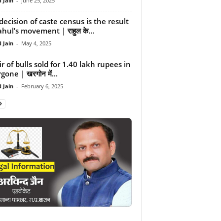
 Jain
-
June 25, 2025
decision of caste census is the result
ahul’s movement | राहुल के...
 Jain
-
May 4, 2025
ir of bulls sold for 1.40 lakh rupees in
one | खरगोन में...
 Jain
-
February 6, 2025