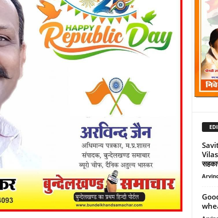
EDI
Savi
Vilas
सहकारी
Arvind
Good
wheat 