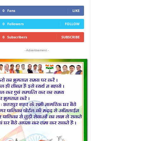
0
Fans
LIKE
0
Followers
FOLLOW
0
Subscribers
SUBSCRIBE
- Advertisement -