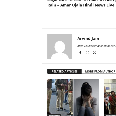
Rain – Amar Ujala Hindi News Live
Arvind Jain
https://bundelkhandsamachar
RELATED ARTICLES
MORE FROM AUTHOR