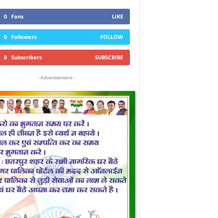
0
Fans
LIKE
0
Followers
FOLLOW
0
Subscribers
SUBSCRIBE
- Advertisement -