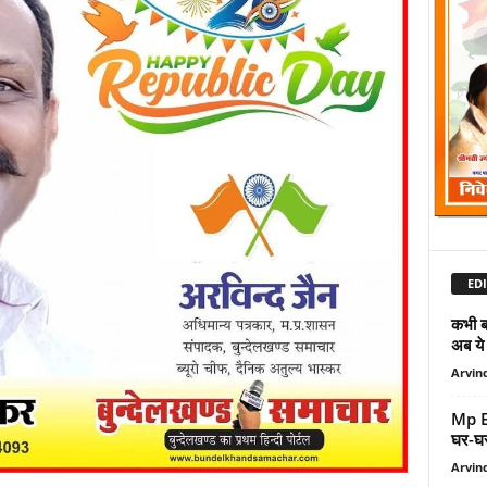
EDI
कभी ब
अब ये
Arvind
Mp E
घर-घर 
Arvind