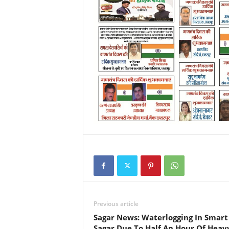
Previous article
Sagar News: Waterlogging In Smart
Sagar Due To Half An Hour Of Heav