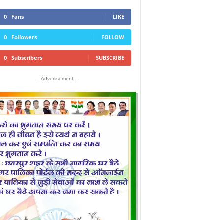
0
Fans
LIKE
0
Followers
FOLLOW
0
Subscribers
SUBSCRIBE
- Advertisement -