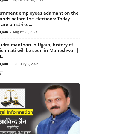
 Jain
-
September 16, 2023
ernment employees adamant on the
nds before the elections: Today
 are on strike...
 Jain
-
August 25, 2023
dra manthan in Ujjain, history of
shmati will be seen in Maheshwar |
...
 Jain
-
February 9, 2025