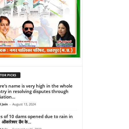
TOR PICKS
re’s name is very high in the whole
try in resolving disputes through
ation...
 Jain
-
August 13, 2024
s of 10 dams opened due to rain in
ओंकारेश्वर डैम के...