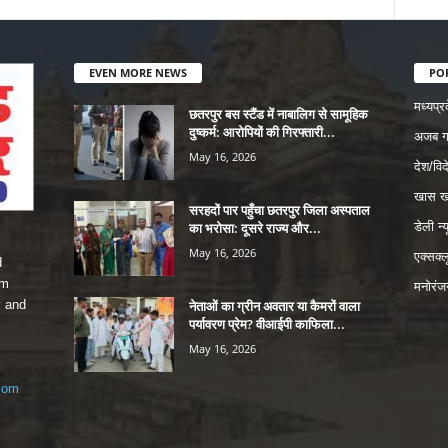
EVEN MORE NEWS
PO
मध्यप्र
छतरपुर बस स्टैंड में नाबालिग से सामूहिक
दुष्कर्म: आरोपियों की गिरफ्तारी...
अजब 
May 16, 2026
देश/विद
खास ख
सरहदों पार पहुँचा छतरपुर जिला अस्पताल
का भरोसा: दूसरे राज्य और...
डेली न्
May 16, 2026
एक्सक्ल
d
rm
मनोरंज
नेताओं का ग्रीन अवतार या कैमरों वाला
y and
पर्यावरण प्रेम? वीआईपी काफिला...
May 16, 2026
com