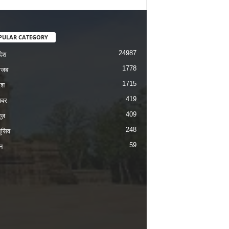
PULAR CATEGORY
24987
देश
1778
गजब
1715
ेश
419
बर
409
यूज़
248
ूसिव
59
न