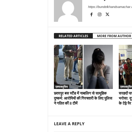
https://bundelkhandsamachar
RELATED ARTICLES
MORE FROM AUTHOR
एक्सक्लूसिव
एक्सक्लूसि
छतरपुर बस स्टैंड में नाबालिग से सामूहिक
सरहदों पा
दुष्कर्म: आरोपियों की गिरफ्तारी के लिए पुलिस
भरोसा: दू
ने गठित कीं 8 टीमें
के टेढ़े प
LEAVE A REPLY