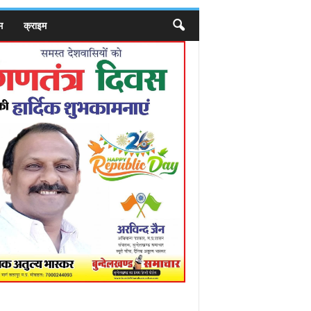
म
क्राइम