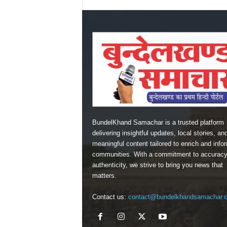
BundelKhand Samachar is a trusted platform
delivering insightful updates, local stories, an
meaningful content tailored to enrich and info
communities. With a commitment to accurac
authenticity, we strive to bring you news that
matters.
Contact us:
contact@bundelkhandsamachar.