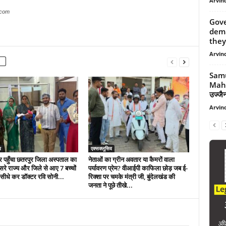
Arvind
.com
Gov
dema
they
Arvind
Samu
Mahi
उज्जैन
Arvind
व
एक्सक्लूसिव
र पहुँचा छतरपुर जिला अस्पताल का
नेताओं का ग्रीन अवतार या कैमरों वाला
सरे राज्य और जिले से आए 7 बच्चों
पर्यावरण प्रेम? वीआईपी काफिला छोड़ जब ई-
ैर सीधे कर डॉक्टर रवि सोनी...
रिक्शा पर चमके मंत्री जी, बुंदेलखंड की
जनता ने पूछे तीखे...