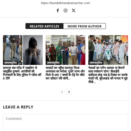
https://bundelkhandsamachar.com
RELATED ARTICLES
MORE FROM AUTHOR
एक्सक्लूसिव
एक्सक्लूसिव
एक्सक्लूसिव
छतरपुर बस स्टैंड में नाबालिग से
सरहदों पार पहुँचा छतरपुर जिला
नेताओं का ग्रीन अवतार या कैमरों
सामूहिक दुष्कर्म: आरोपियों की
अस्पताल का भरोसा: दूसरे राज्य और
वाला पर्यावरण प्रेम? वीआईपी
गिरफ्तारी के लिए पुलिस ने गठित कीं
जिले से आए 7 बच्चों के टेढ़े पैर सीधे
काफिला छोड़ जब ई-रिक्शा पर चमके
8 टीमें
कर डॉक्टर रवि सोनी...
मंत्री जी, बुंदेलखंड की जनता ने पूछे
तीखे...
LEAVE A REPLY