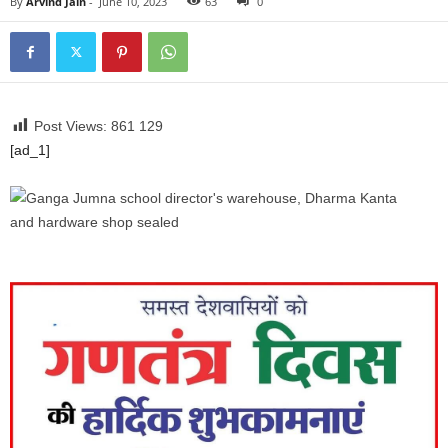
By
Arvind Jain
-
June 10, 2023
63
0
Post Views: 861
129
[ad_1]