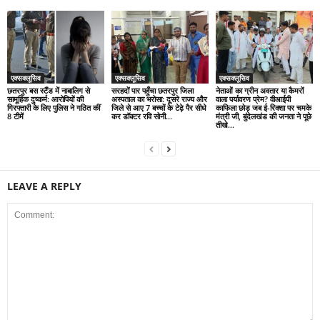
एक्सक्लूसिव
एक्सक्लूसिव
एक्सक्लूसिव
छतरपुर बस स्टैंड में नाबालिग से
सरहदों पार पहुँचा छतरपुर जिला
नेताओं का ग्रीन अवतार या कैमरों
सामूहिक दुष्कर्म: आरोपियों की
अस्पताल का भरोसा: दूसरे राज्य और
वाला पर्यावरण प्रेम? वीआईपी
गिरफ्तारी के लिए पुलिस ने गठित कीं
जिले से आए 7 बच्चों के टेढ़े पैर सीधे
काफिला छोड़ जब ई-रिक्शा पर चमके
8 टीमें
कर डॉक्टर रवि सोनी...
मंत्री जी, बुंदेलखंड की जनता ने पूछे
तीखे...
LEAVE A REPLY