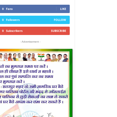
0
Fans
LIKE
0
Followers
FOLLOW
0
Subscribers
SUBSCRIBE
- Advertisement -