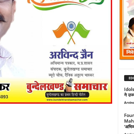
EDI
Idol
ने उज
Arvind
Four
Mahot
‘अभिव