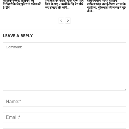
सामूहिक दुष्कर्म: आरोपियों की
अस्पताल का भरोसा: दूसरे राज्य और
वाला पर्यावरण प्रेम? वीआईपी
गिरफ्तारी के लिए पुलिस ने गठित कीं
जिले से आए 7 बच्चों के टेढ़े पैर सीधे
काफिला छोड़ जब ई-रिक्शा पर चमके
8 टीमें
कर डॉक्टर रवि सोनी...
मंत्री जी, बुंदेलखंड की जनता ने पूछे
तीखे...
LEAVE A REPLY