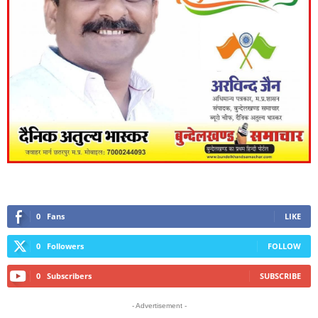
0
Fans
LIKE
0
Followers
FOLLOW
0
Subscribers
SUBSCRIBE
- Advertisement -