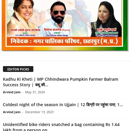
EDITOR PICKS
Kadhu Ki Kheti | MP Chhindwara Pumpkin Farmer Balram
Success Story | कद्दू की...
Arvind Jain
-
May 31, 2024
Coldest night of the season in Ujjain | 12 डिग्री पर पहुंचा पारा; 1...
Arvind Jain
-
December 13, 2023
Unidentified bike riders snatched a bag containing Rs 1.64
lakh from a person on...