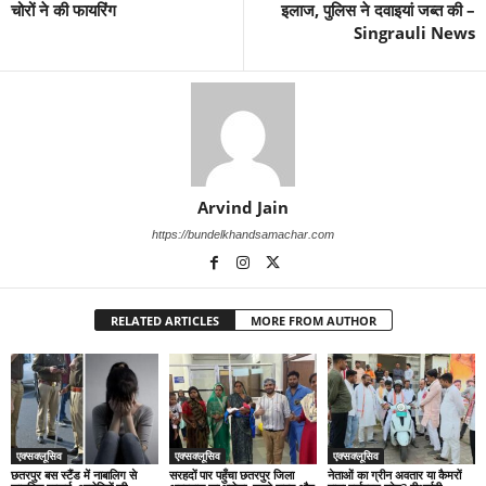
चोरों ने की फायरिंग
इलाज, पुलिस ने दवाइयां जब्त की –
Singrauli News
Arvind Jain
https://bundelkhandsamachar.com
RELATED ARTICLES
MORE FROM AUTHOR
एक्सक्लूसिव
एक्सक्लूसिव
एक्सक्लूसिव
छतरपुर बस स्टैंड में नाबालिग से
सरहदों पार पहुँचा छतरपुर जिला
नेताओं का ग्रीन अवतार या कैमरों