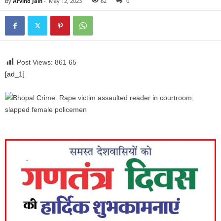
By
Arvind Jain
-
May 12, 2023
62
0
Post Views: 861
65
[ad_1]