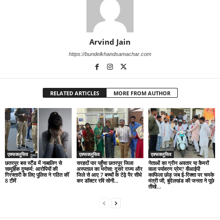
Arvind Jain
https://bundelkhandsamachar.com
RELATED ARTICLES
MORE FROM AUTHOR
एक्सक्लूसिव
एक्सक्लूसिव
एक्सक्लूसिव
छतरपुर बस स्टैंड में नाबालिग से
सरहदों पार पहुँचा छतरपुर जिला
नेताओं का ग्रीन अवतार या कैमरों
सामूहिक दुष्कर्म: आरोपियों की
अस्पताल का भरोसा: दूसरे राज्य और
वाला पर्यावरण प्रेम? वीआईपी
गिरफ्तारी के लिए पुलिस ने गठित कीं
जिले से आए 7 बच्चों के टेढ़े पैर सीधे
काफिला छोड़ जब ई-रिक्शा पर चमके
8 टीमें
कर डॉक्टर रवि सोनी...
मंत्री जी, बुंदेलखंड की जनता ने पूछे
तीखे...