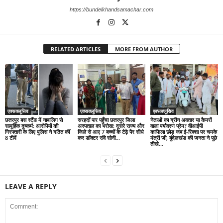
https://bundelkhandsamachar.com
RELATED ARTICLES
MORE FROM AUTHOR
एक्सक्लूसिव
एक्सक्लूसिव
एक्सक्लूसिव
छतरपुर बस स्टैंड में नाबालिग से
सरहदों पार पहुँचा छतरपुर जिला
नेताओं का ग्रीन अवतार या कैमरों
सामूहिक दुष्कर्म: आरोपियों की
अस्पताल का भरोसा: दूसरे राज्य और
वाला पर्यावरण प्रेम? वीआईपी
गिरफ्तारी के लिए पुलिस ने गठित कीं
जिले से आए 7 बच्चों के टेढ़े पैर सीधे
काफिला छोड़ जब ई-रिक्शा पर चमके
8 टीमें
कर डॉक्टर रवि सोनी...
मंत्री जी, बुंदेलखंड की जनता ने पूछे
तीखे...
LEAVE A REPLY