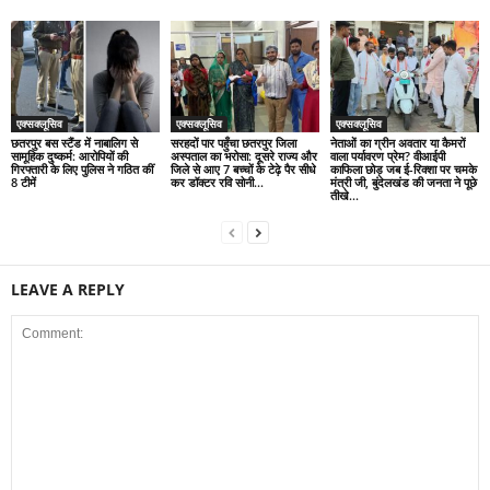
एक्सक्लूसिव
एक्सक्लूसिव
एक्सक्लूसिव
छतरपुर बस स्टैंड में नाबालिग से
सरहदों पार पहुँचा छतरपुर जिला
नेताओं का ग्रीन अवतार या कैमरों
सामूहिक दुष्कर्म: आरोपियों की
अस्पताल का भरोसा: दूसरे राज्य और
वाला पर्यावरण प्रेम? वीआईपी
गिरफ्तारी के लिए पुलिस ने गठित कीं
जिले से आए 7 बच्चों के टेढ़े पैर सीधे
काफिला छोड़ जब ई-रिक्शा पर चमके
8 टीमें
कर डॉक्टर रवि सोनी...
मंत्री जी, बुंदेलखंड की जनता ने पूछे
तीखे...
LEAVE A REPLY