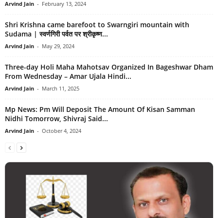
Arvind Jain
-
February 13, 2024
Shri Krishna came barefoot to Swarngiri mountain with
Sudama | स्वर्णगिरी पर्वत पर श्रीकृष्ण...
Arvind Jain
-
May 29, 2024
Three-day Holi Maha Mahotsav Organized In Bageshwar Dham
From Wednesday – Amar Ujala Hindi...
Arvind Jain
-
March 11, 2025
Mp News: Pm Will Deposit The Amount Of Kisan Samman
Nidhi Tomorrow, Shivraj Said...
Arvind Jain
-
October 4, 2024