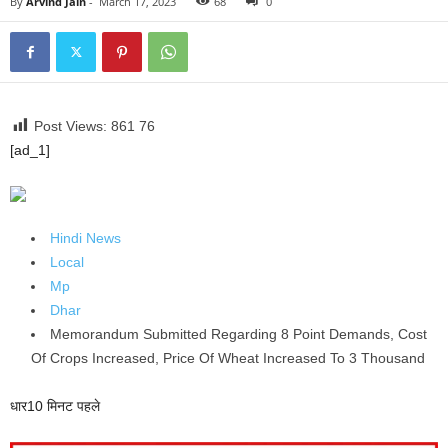
By
Arvind Jain
-
March 17, 2023
68
0
Post Views: 861
76
[ad_1]
Hindi News
Local
Mp
Dhar
Memorandum Submitted Regarding 8 Point Demands, Cost
Of Crops Increased, Price Of Wheat Increased To 3 Thousand
धार
10 मिनट पहले