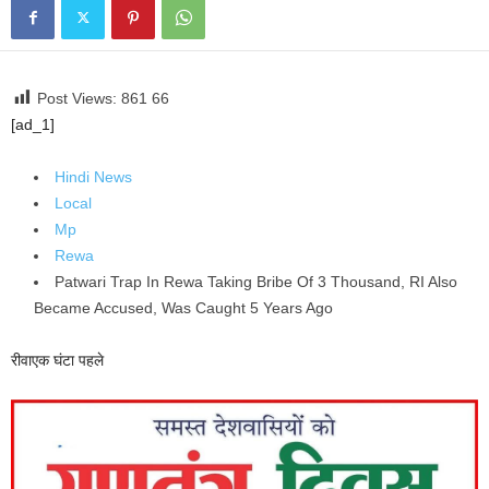
Post Views: 861
66
[ad_1]
Hindi News
Local
Mp
Rewa
Patwari Trap In Rewa Taking Bribe Of 3 Thousand, RI Also
Became Accused, Was Caught 5 Years Ago
रीवा
एक घंटा पहले