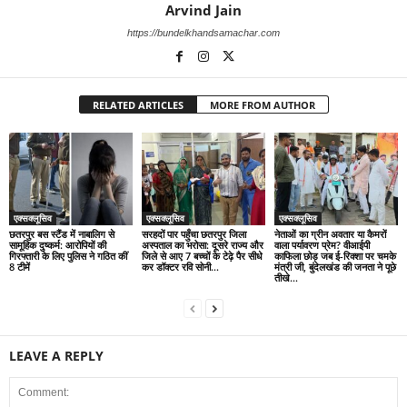
Arvind Jain
https://bundelkhandsamachar.com
RELATED ARTICLES
MORE FROM AUTHOR
एक्सक्लूसिव
एक्सक्लूसिव
एक्सक्लूसिव
छतरपुर बस स्टैंड में नाबालिग से
सरहदों पार पहुँचा छतरपुर जिला
नेताओं का ग्रीन अवतार या कैमरों
सामूहिक दुष्कर्म: आरोपियों की
अस्पताल का भरोसा: दूसरे राज्य और
वाला पर्यावरण प्रेम? वीआईपी
गिरफ्तारी के लिए पुलिस ने गठित कीं
जिले से आए 7 बच्चों के टेढ़े पैर सीधे
काफिला छोड़ जब ई-रिक्शा पर चमके
8 टीमें
कर डॉक्टर रवि सोनी...
मंत्री जी, बुंदेलखंड की जनता ने पूछे
तीखे...
LEAVE A REPLY