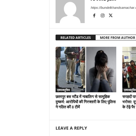
https://bundelkhandsamachar
RELATED ARTICLES
MORE FROM AUTHOR
एक्सक्लूसिव
एक्सक्लूसि
छतरपुर बस स्टैंड में नाबालिग से सामूहिक
सरहदों पा
दुष्कर्म: आरोपियों की गिरफ्तारी के लिए पुलिस
भरोसा: दू
ने गठित कीं 8 टीमें
के टेढ़े प
LEAVE A REPLY