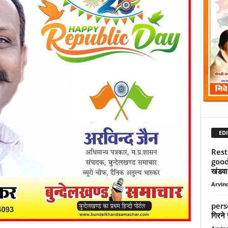
EDI
Rest
good
खंडवा म
Arvind
perso
गिरने स