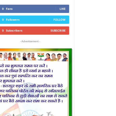
0
Fans
LIKE
0
Followers
FOLLOW
0
Subscribers
SUBSCRIBE
- Advertisement -