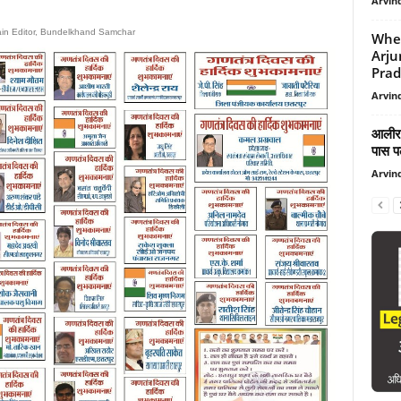
Arvind
ain Editor, Bundelkhand Samchar
When
Arju
Prad
Arvind
आलीरा
पास 
Arvind