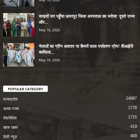
सरहदों पार पहुँचा छतरपुर जिला अस्पताल का भरोसा: दूसरे राज्य
और...
May 16, 2026
नेताओं का ग्रीन अवतार या कैमरों वाला पर्यावरण प्रेम? वीआईपी
काफिला...
May 16, 2026
POPULAR CATEGORY
24987
मध्यप्रदेश
1778
अजब गजब
1715
देश/विदेश
419
खास खबर
409
डेली न्यूज़