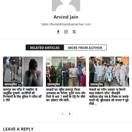
Arvind Jain
https://bundelkhandsamachar.com
RELATED ARTICLES
MORE FROM AUTHOR
एक्सक्लूसिव
एक्सक्लूसिव
एक्सक्लूसिव
छतरपुर बस स्टैंड में नाबालिग से
सरहदों पार पहुँचा छतरपुर जिला
नेताओं का ग्रीन अवतार या कैमरों
सामूहिक दुष्कर्म: आरोपियों की
अस्पताल का भरोसा: दूसरे राज्य और
वाला पर्यावरण प्रेम? वीआईपी
गिरफ्तारी के लिए पुलिस ने गठित कीं
जिले से आए 7 बच्चों के टेढ़े पैर सीधे
काफिला छोड़ जब ई-रिक्शा पर चमके
8 टीमें
कर डॉक्टर रवि सोनी...
मंत्री जी, बुंदेलखंड की जनता ने पूछे
तीखे...
LEAVE A REPLY