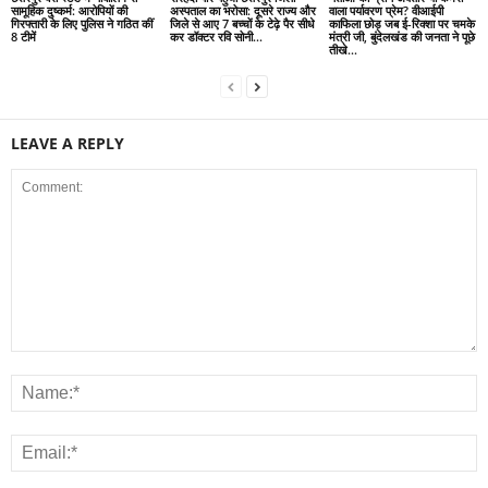
सामूहिक दुष्कर्म: आरोपियों की
अस्पताल का भरोसा: दूसरे राज्य और
वाला पर्यावरण प्रेम? वीआईपी
गिरफ्तारी के लिए पुलिस ने गठित कीं
जिले से आए 7 बच्चों के टेढ़े पैर सीधे
काफिला छोड़ जब ई-रिक्शा पर चमके
8 टीमें
कर डॉक्टर रवि सोनी...
मंत्री जी, बुंदेलखंड की जनता ने पूछे
तीखे...
LEAVE A REPLY