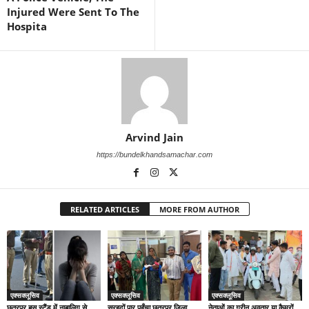
Injured Were Sent To The
Hospita
Arvind Jain
https://bundelkhandsamachar.com
RELATED ARTICLES
MORE FROM AUTHOR
एक्सक्लूसिव
एक्सक्लूसिव
एक्सक्लूसिव
छतरपुर बस स्टैंड में नाबालिग से
सरहदों पार पहुँचा छतरपुर जिला
नेताओं का ग्रीन अवतार या कैमरों