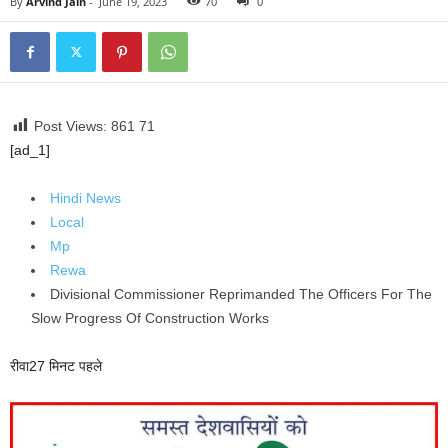
By
Arvind Jain
-
June 19, 2023
70
0
Post Views: 861
71
[ad_1]
Hindi News
Local
Mp
Rewa
Divisional Commissioner Reprimanded The Officers For The
Slow Progress Of Construction Works
रीवा
27 मिनट पहले