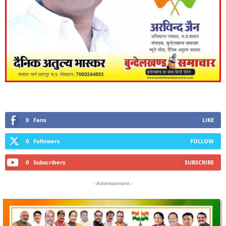
0
Fans
LIKE
0
Followers
FOLLOW
0
Subscribers
SUBSCRIBE
- Advertisement -