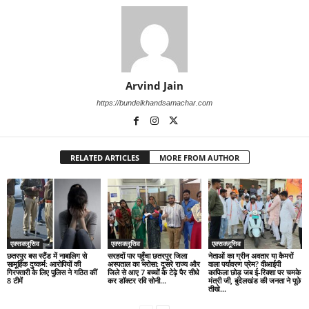
Arvind Jain
https://bundelkhandsamachar.com
RELATED ARTICLES
MORE FROM AUTHOR
एक्सक्लूसिव
एक्सक्लूसिव
एक्सक्लूसिव
छतरपुर बस स्टैंड में नाबालिग से
सरहदों पार पहुँचा छतरपुर जिला
नेताओं का ग्रीन अवतार या कैमरों
सामूहिक दुष्कर्म: आरोपियों की
अस्पताल का भरोसा: दूसरे राज्य और
वाला पर्यावरण प्रेम? वीआईपी
गिरफ्तारी के लिए पुलिस ने गठित कीं
जिले से आए 7 बच्चों के टेढ़े पैर सीधे
काफिला छोड़ जब ई-रिक्शा पर चमके
8 टीमें
कर डॉक्टर रवि सोनी...
मंत्री जी, बुंदेलखंड की जनता ने पूछे
तीखे...