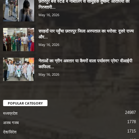
छतरपुर बस स्टैंड में नाबालिग से सामूहिक दुष्कर्म: आरोपियों की
गिरफ्तारी...
May 16, 2026
सरहदों पार पहुँचा छतरपुर जिला अस्पताल का भरोसा: दूसरे राज्य
और...
May 16, 2026
नेताओं का ग्रीन अवतार या कैमरों वाला पर्यावरण प्रेम? वीआईपी
काफिला...
May 16, 2026
POPULAR CATEGORY
24987
मध्यप्रदेश
1778
अजब गजब
1715
देश/विदेश