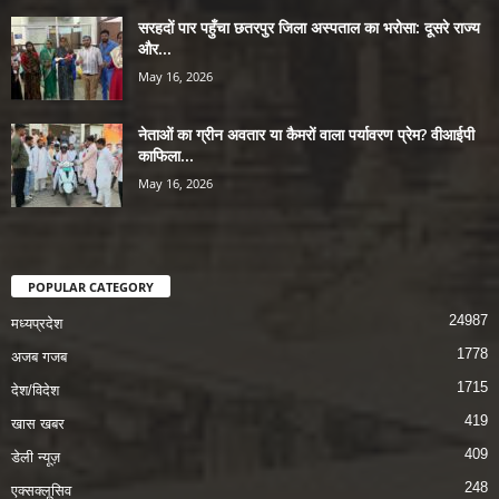
सरहदों पार पहुँचा छतरपुर जिला अस्पताल का भरोसा: दूसरे राज्य
और...
May 16, 2026
नेताओं का ग्रीन अवतार या कैमरों वाला पर्यावरण प्रेम? वीआईपी
काफिला...
May 16, 2026
POPULAR CATEGORY
24987
मध्यप्रदेश
1778
अजब गजब
1715
देश/विदेश
419
खास खबर
409
डेली न्यूज़
248
एक्सक्लूसिव