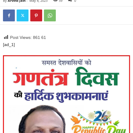
By
Arvind Jain
-
May 8, 2023
59
0
Post Views: 861
61
[ad_1]