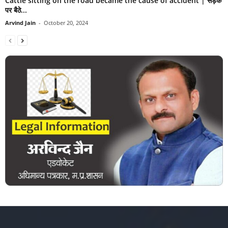
Cattle sitting on the road became the cause of accident | सड़क
पर बैठे...
Arvind Jain
-
October 20, 2024