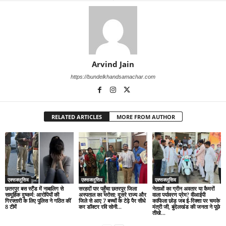
Arvind Jain
https://bundelkhandsamachar.com
RELATED ARTICLES
MORE FROM AUTHOR
एक्सक्लूसिव
एक्सक्लूसिव
एक्सक्लूसिव
छतरपुर बस स्टैंड में नाबालिग से
सरहदों पार पहुँचा छतरपुर जिला
नेताओं का ग्रीन अवतार या कैमरों
सामूहिक दुष्कर्म: आरोपियों की
अस्पताल का भरोसा: दूसरे राज्य और
वाला पर्यावरण प्रेम? वीआईपी
गिरफ्तारी के लिए पुलिस ने गठित कीं
जिले से आए 7 बच्चों के टेढ़े पैर सीधे
काफिला छोड़ जब ई-रिक्शा पर चमके
8 टीमें
कर डॉक्टर रवि सोनी...
मंत्री जी, बुंदेलखंड की जनता ने पूछे
तीखे...