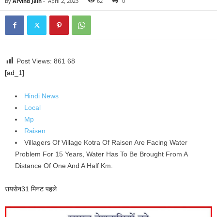
By
Arvind Jain
-
April 2, 2023
62
0
Post Views: 861
68
[ad_1]
Hindi News
Local
Mp
Raisen
Villagers Of Village Kotra Of Raisen Are Facing Water
Problem For 15 Years, Water Has To Be Brought From A
Distance Of One And A Half Km.
रायसेन
31 मिनट पहले