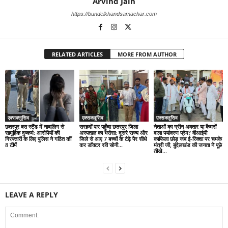
Arvind Jain
https://bundelkhandsamachar.com
RELATED ARTICLES
MORE FROM AUTHOR
एक्सक्लूसिव
एक्सक्लूसिव
एक्सक्लूसिव
छतरपुर बस स्टैंड में नाबालिग से
सरहदों पार पहुँचा छतरपुर जिला
नेताओं का ग्रीन अवतार या कैमरों
सामूहिक दुष्कर्म: आरोपियों की
अस्पताल का भरोसा: दूसरे राज्य और
वाला पर्यावरण प्रेम? वीआईपी
गिरफ्तारी के लिए पुलिस ने गठित कीं
जिले से आए 7 बच्चों के टेढ़े पैर सीधे
काफिला छोड़ जब ई-रिक्शा पर चमके
8 टीमें
कर डॉक्टर रवि सोनी...
मंत्री जी, बुंदेलखंड की जनता ने पूछे
तीखे...
LEAVE A REPLY