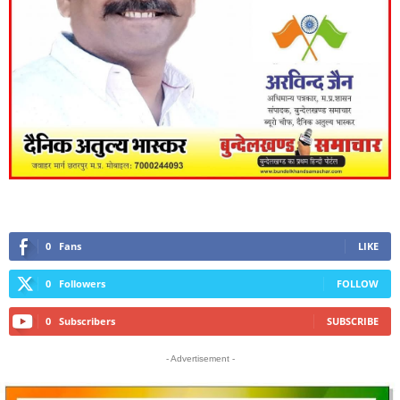
0
Fans
LIKE
0
Followers
FOLLOW
0
Subscribers
SUBSCRIBE
- Advertisement -