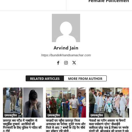
Female Policemen
Arvind Jain
https://bundelkhandsamachar.com
RELATED ARTICLES
MORE FROM AUTHOR
एक्सक्लूसिव
एक्सक्लूसिव
एक्सक्लूसिव
छतरपुर बस स्टैंड में नाबालिग से
सरहदों पार पहुँचा छतरपुर जिला
नेताओं का ग्रीन अवतार या कैमरों
सामूहिक दुष्कर्म: आरोपियों की
अस्पताल का भरोसा: दूसरे राज्य और
वाला पर्यावरण प्रेम? वीआईपी
गिरफ्तारी के लिए पुलिस ने गठित कीं
जिले से आए 7 बच्चों के टेढ़े पैर सीधे
काफिला छोड़ जब ई-रिक्शा पर चमके
8 टीमें
कर डॉक्टर रवि सोनी...
मंत्री जी, बुंदेलखंड की जनता ने पूछे