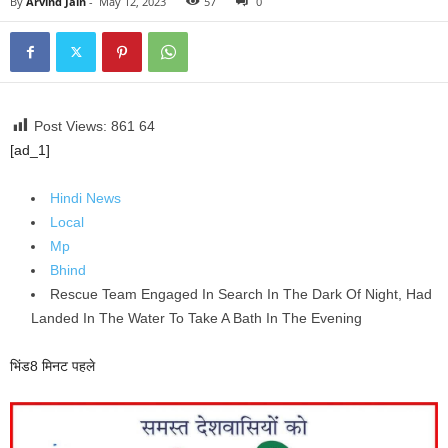
By
Arvind Jain
-
May 12, 2023
57
0
Post Views: 861
64
[ad_1]
Hindi News
Local
Mp
Bhind
Rescue Team Engaged In Search In The Dark Of Night, Had
Landed In The Water To Take A Bath In The Evening
भिंड
8 मिनट पहले