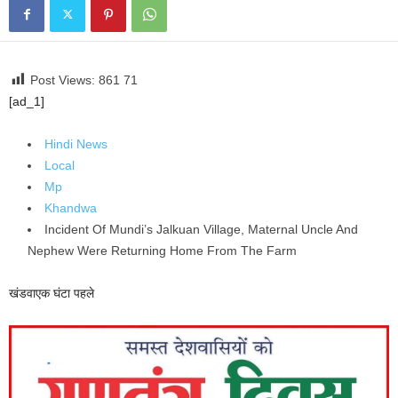
Post Views: 861
71
[ad_1]
Hindi News
Local
Mp
Khandwa
Incident Of Mundi’s Jalkuan Village, Maternal Uncle And
Nephew Were Returning Home From The Farm
खंडवा
एक घंटा पहले