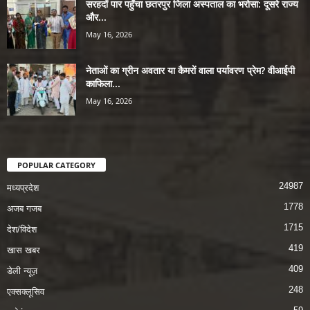
सरहदों पार पहुँचा छतरपुर जिला अस्पताल का भरोसा: दूसरे राज्य
और...
May 16, 2026
नेताओं का ग्रीन अवतार या कैमरों वाला पर्यावरण प्रेम? वीआईपी
काफिला...
May 16, 2026
POPULAR CATEGORY
24987
मध्यप्रदेश
1778
अजब गजब
1715
देश/विदेश
419
खास खबर
409
डेली न्यूज़
248
एक्सक्लूसिव