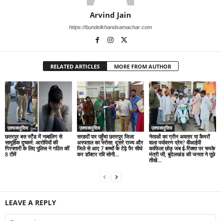
Arvind Jain
https://bundelkhandsamachar.com
RELATED ARTICLES
MORE FROM AUTHOR
एक्सक्लूसिव
एक्सक्लूसिव
एक्सक्लूसिव
छतरपुर बस स्टैंड में नाबालिग से
सरहदों पार पहुँचा छतरपुर जिला
नेताओं का ग्रीन अवतार या कैमरों
सामूहिक दुष्कर्म: आरोपियों की
अस्पताल का भरोसा: दूसरे राज्य और
वाला पर्यावरण प्रेम? वीआईपी
गिरफ्तारी के लिए पुलिस ने गठित कीं
जिले से आए 7 बच्चों के टेढ़े पैर सीधे
काफिला छोड़ जब ई-रिक्शा पर चमके
8 टीमें
कर डॉक्टर रवि सोनी...
मंत्री जी, बुंदेलखंड की जनता ने पूछे
तीखे...
LEAVE A REPLY