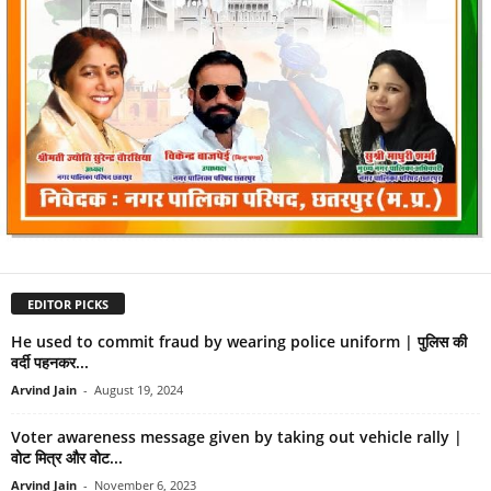
EDITOR PICKS
He used to commit fraud by wearing police uniform | पुलिस की
वर्दी पहनकर...
Arvind Jain
-
August 19, 2024
Voter awareness message given by taking out vehicle rally |
वोट मित्र और वोट...
Arvind Jain
-
November 6, 2023