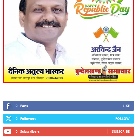
0
Fans
LIKE
0
Followers
FOLLOW
0
Subscribers
SUBSCRIBE