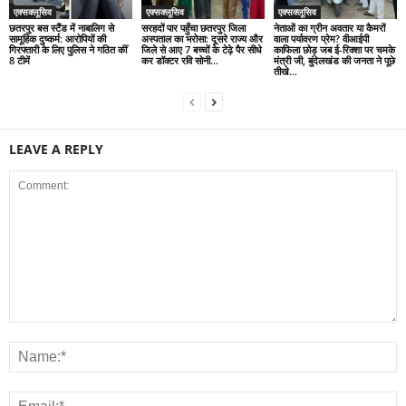
एक्सक्लूसिव
एक्सक्लूसिव
एक्सक्लूसिव
छतरपुर बस स्टैंड में नाबालिग से
सरहदों पार पहुँचा छतरपुर जिला
नेताओं का ग्रीन अवतार या कैमरों
सामूहिक दुष्कर्म: आरोपियों की
अस्पताल का भरोसा: दूसरे राज्य और
वाला पर्यावरण प्रेम? वीआईपी
गिरफ्तारी के लिए पुलिस ने गठित कीं
जिले से आए 7 बच्चों के टेढ़े पैर सीधे
काफिला छोड़ जब ई-रिक्शा पर चमके
8 टीमें
कर डॉक्टर रवि सोनी...
मंत्री जी, बुंदेलखंड की जनता ने पूछे
तीखे...
LEAVE A REPLY