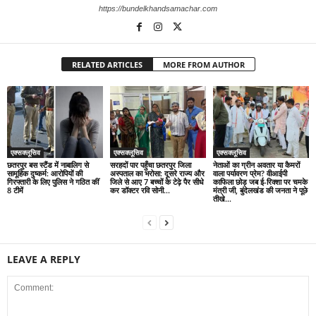
https://bundelkhandsamachar.com
RELATED ARTICLES
MORE FROM AUTHOR
एक्सक्लूसिव
एक्सक्लूसिव
एक्सक्लूसिव
छतरपुर बस स्टैंड में नाबालिग से
सरहदों पार पहुँचा छतरपुर जिला
नेताओं का ग्रीन अवतार या कैमरों
सामूहिक दुष्कर्म: आरोपियों की
अस्पताल का भरोसा: दूसरे राज्य और
वाला पर्यावरण प्रेम? वीआईपी
गिरफ्तारी के लिए पुलिस ने गठित कीं
जिले से आए 7 बच्चों के टेढ़े पैर सीधे
काफिला छोड़ जब ई-रिक्शा पर चमके
8 टीमें
कर डॉक्टर रवि सोनी...
मंत्री जी, बुंदेलखंड की जनता ने पूछे
तीखे...
LEAVE A REPLY