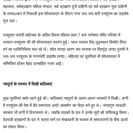
महासभा, सर्वब्राह्मण महिला मण्डल, सर्व ब्राह्मण दुर्गा वाहिनी एवं सर्व ब्राह्मण युवा वाहिनी
के तत्वाoधान में निकाली इस शोभायात्रा के दौरान नगर जय-जय श्री परशुराम का उद्घोष
गूंज उठा।
परशुराम जयंती महोत्सव के अंतिम दिवस रविवार शाम 7 बजे नागेश्वर मंदिर परिसर में
भगवान परशुराम जी की शोभायात्रा प्रारंभ हुई। ध्वज पताका लिए घुड़सवार किशोर विप्र
वर्ग का प्रतिनिधित्व चल रहे थे। श्वेत वस्त्र धारण कर मस्तक पर त्रिपुंड लगाए पुरुषों ने
जय-जय परशुराम के गगनभेदी उद्घोष लगाए। महिलाएं एवं युवतियां भी शोभायात्रा में
सम्मिलित होकर बेहद उत्साहित नजर आई।
नवदुर्गा के स्वरूप में दिखी बालिकाएं
कुछ युवतियां साफे पहने हुई थी। बालिकाएं नवदुर्गा के अलग-अलग स्वरूपों में दिखी। बग्गी
में परशुराम की वेश में बैठे वामनराव अत्रे आकर्षण का केंद्र बने हुए थे। जगदगुरु माऊली
सरकार भी बग्गी में विराजमान थे। जबकि वादकों के दल ने उनके सुरों को संगीतबद्ध किया।
वेदपाठी ब्राह्मणों के दल ने यात्रा मार्ग पर शंखध्वनी के माध्यम से समाजजनों के बीच ऊर्जा
का संचार किया।