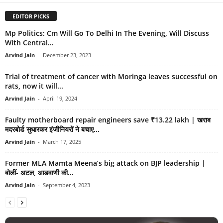
EDITOR PICKS
Mp Politics: Cm Will Go To Delhi In The Evening, Will Discuss
With Central...
Arvind Jain
-
December 23, 2023
Trial of treatment of cancer with Moringa leaves successful on
rats, now it will...
Arvind Jain
-
April 19, 2024
Faulty motherboard repair engineers save ₹13.22 lakh | खराब
मदरबोर्ड सुधारकर इंजीनियरों ने बचाए...
Arvind Jain
-
March 17, 2025
Former MLA Mamta Meena’s big attack on BJP leadership |
बोलीं- अटल, आडवाणी की...
Arvind Jain
-
September 4, 2023