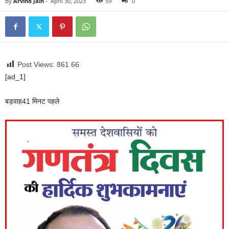
By
Arvind Jain
-
April 30, 2023
59
0
Post Views: 861
66
[ad_1]
बड़वाह
41 मिनट पहले