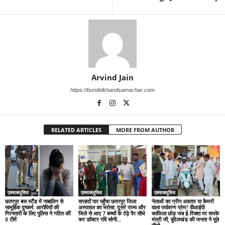
Arvind Jain
https://bundelkhandsamachar.com
RELATED ARTICLES
MORE FROM AUTHOR
एक्सक्लूसिव
एक्सक्लूसिव
एक्सक्लूसिव
छतरपुर बस स्टैंड में नाबालिग से
सरहदों पार पहुँचा छतरपुर जिला
नेताओं का ग्रीन अवतार या कैमरों
सामूहिक दुष्कर्म: आरोपियों की
अस्पताल का भरोसा: दूसरे राज्य और
वाला पर्यावरण प्रेम? वीआईपी
गिरफ्तारी के लिए पुलिस ने गठित कीं
जिले से आए 7 बच्चों के टेढ़े पैर सीधे
काफिला छोड़ जब ई-रिक्शा पर चमके
8 टीमें
कर डॉक्टर रवि सोनी...
मंत्री जी, बुंदेलखंड की जनता ने पूछे