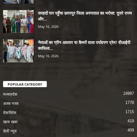
सरहदों पार पहुँचा छतरपुर जिला अस्पताल का भरोसा: दूसरे राज्य
और...
May 16, 2026
नेताओं का ग्रीन अवतार या कैमरों वाला पर्यावरण प्रेम? वीआईपी
काफिला...
May 16, 2026
POPULAR CATEGORY
24987
मध्यप्रदेश
1778
अजब गजब
1715
देश/विदेश
419
खास खबर
409
डेली न्यूज़