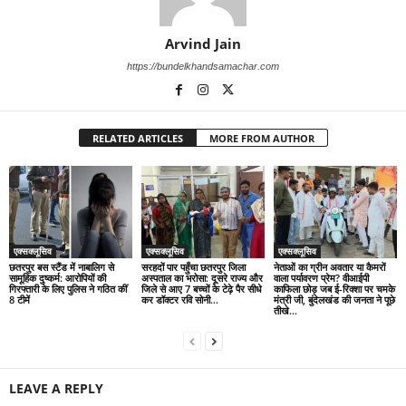
Arvind Jain
https://bundelkhandsamachar.com
RELATED ARTICLES
MORE FROM AUTHOR
एक्सक्लूसिव
एक्सक्लूसिव
एक्सक्लूसिव
छतरपुर बस स्टैंड में नाबालिग से
सरहदों पार पहुँचा छतरपुर जिला
नेताओं का ग्रीन अवतार या कैमरों
सामूहिक दुष्कर्म: आरोपियों की
अस्पताल का भरोसा: दूसरे राज्य और
वाला पर्यावरण प्रेम? वीआईपी
गिरफ्तारी के लिए पुलिस ने गठित कीं
जिले से आए 7 बच्चों के टेढ़े पैर सीधे
काफिला छोड़ जब ई-रिक्शा पर चमके
8 टीमें
कर डॉक्टर रवि सोनी...
मंत्री जी, बुंदेलखंड की जनता ने पूछे
तीखे...
LEAVE A REPLY