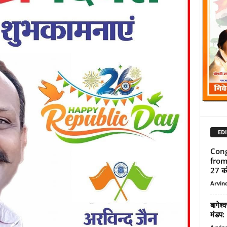
EDI
Cong
from 
27 को
Arvind
बागेश्
मंडप: 