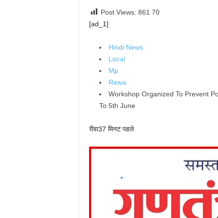
Post Views: 861
70
[ad_1]
Hindi News
Local
Mp
Rewa
Workshop Organized To Prevent Po
To 5th June
रीवा
37 मिनट पहले