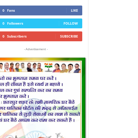
0
Fans
LIKE
0
Followers
FOLLOW
0
Subscribers
SUBSCRIBE
- Advertisement -