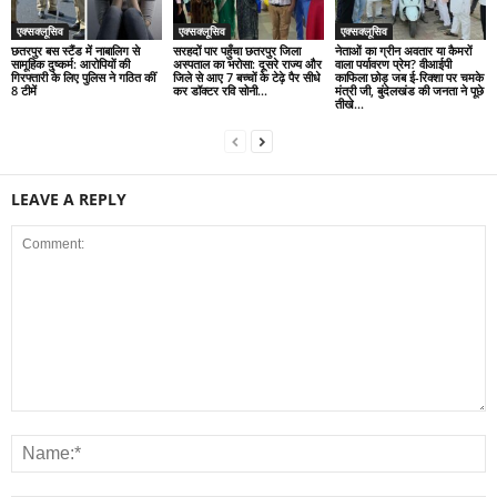
एक्सक्लूसिव
एक्सक्लूसिव
एक्सक्लूसिव
छतरपुर बस स्टैंड में नाबालिग से
सरहदों पार पहुँचा छतरपुर जिला
नेताओं का ग्रीन अवतार या कैमरों
सामूहिक दुष्कर्म: आरोपियों की
अस्पताल का भरोसा: दूसरे राज्य और
वाला पर्यावरण प्रेम? वीआईपी
गिरफ्तारी के लिए पुलिस ने गठित कीं
जिले से आए 7 बच्चों के टेढ़े पैर सीधे
काफिला छोड़ जब ई-रिक्शा पर चमके
8 टीमें
कर डॉक्टर रवि सोनी...
मंत्री जी, बुंदेलखंड की जनता ने पूछे
तीखे...
LEAVE A REPLY