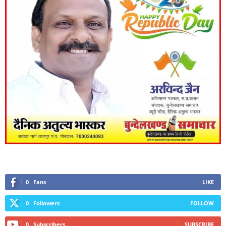
0
Fans
LIKE
0
Followers
FOLLOW
0
Subscribers
SUBSCRIBE