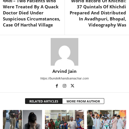
मामला – Two Patients Who
World Record Of Khichdi:
Were Treated By A Quack
37 Quintals Of Khichdi
Doctor Died Under
Prepared And Distributed
Suspicious Circumstances,
In Avadhpuri, Bhopal,
Case Of Harthal Village
Videography Was
Arvind Jain
https://bundelkhandsamachar.com
RELATED ARTICLES
MORE FROM AUTHOR