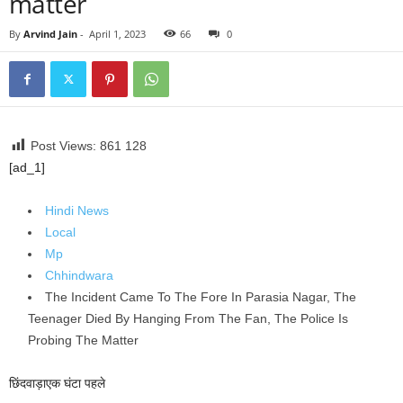
matter
By
Arvind Jain
-
April 1, 2023
66
0
Post Views: 861
128
[ad_1]
Hindi News
Local
Mp
Chhindwara
The Incident Came To The Fore In Parasia Nagar, The
Teenager Died By Hanging From The Fan, The Police Is
Probing The Matter
छिंदवाड़ा
एक घंटा पहले