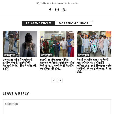
https://bundelkhandsamachar.com
RELATED ARTICLES
MORE FROM AUTHOR
एक्सक्लूसिव
एक्सक्लूसिव
एक्सक्लूसिव
छतरपुर बस स्टैंड में नाबालिग से
सरहदों पार पहुँचा छतरपुर जिला
नेताओं का ग्रीन अवतार या कैमरों
सामूहिक दुष्कर्म: आरोपियों की
अस्पताल का भरोसा: दूसरे राज्य और
वाला पर्यावरण प्रेम? वीआईपी
गिरफ्तारी के लिए पुलिस ने गठित कीं
जिले से आए 7 बच्चों के टेढ़े पैर सीधे
काफिला छोड़ जब ई-रिक्शा पर चमके
8 टीमें
कर डॉक्टर रवि सोनी...
मंत्री जी, बुंदेलखंड की जनता ने पूछे
तीखे...
LEAVE A REPLY