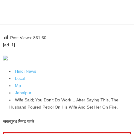
Post Views: 861
60
[ad_1]
Hindi News
Local
Mp
Jabalpur
Wife Said; You Don’t Do Work… After Saying This, The
Husband Poured Petrol On His Wife And Set Her On Fire.
जबलपुर
8 मिनट पहले