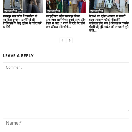
एक्सक्लूसिव
एक्सक्लूसिव
एक्सक्लूसिव
छतरपुर बस स्टैंड में नाबालिग से
सरहदों पार पहुँचा छतरपुर जिला
नेताओं का ग्रीन अवतार या कैमरों
सामूहिक दुष्कर्म: आरोपियों की
अस्पताल का भरोसा: दूसरे राज्य और
वाला पर्यावरण प्रेम? वीआईपी
गिरफ्तारी के लिए पुलिस ने गठित कीं
जिले से आए 7 बच्चों के टेढ़े पैर सीधे
काफिला छोड़ जब ई-रिक्शा पर चमके
8 टीमें
कर डॉक्टर रवि सोनी...
मंत्री जी, बुंदेलखंड की जनता ने पूछे
तीखे...
LEAVE A REPLY