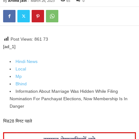
By
Arvind Jain
-
March 26, 2023
65
0
Post Views: 861
73
[ad_1]
Hindi News
Local
Mp
Bhind
Information About Marriage Was Hidden While Filing
Nomination For Panchayat Elections, Now Membership Is In
Danger
भिंड
28 मिनट पहले