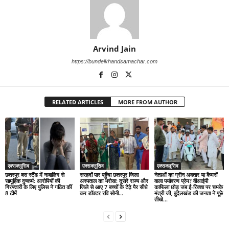
Arvind Jain
https://bundelkhandsamachar.com
RELATED ARTICLES
MORE FROM AUTHOR
एक्सक्लूसिव
एक्सक्लूसिव
एक्सक्लूसिव
छतरपुर बस स्टैंड में नाबालिग से
सरहदों पार पहुँचा छतरपुर जिला
नेताओं का ग्रीन अवतार या कैमरों
सामूहिक दुष्कर्म: आरोपियों की
अस्पताल का भरोसा: दूसरे राज्य और
वाला पर्यावरण प्रेम? वीआईपी
गिरफ्तारी के लिए पुलिस ने गठित कीं
जिले से आए 7 बच्चों के टेढ़े पैर सीधे
काफिला छोड़ जब ई-रिक्शा पर चमके
8 टीमें
कर डॉक्टर रवि सोनी...
मंत्री जी, बुंदेलखंड की जनता ने पूछे
तीखे...