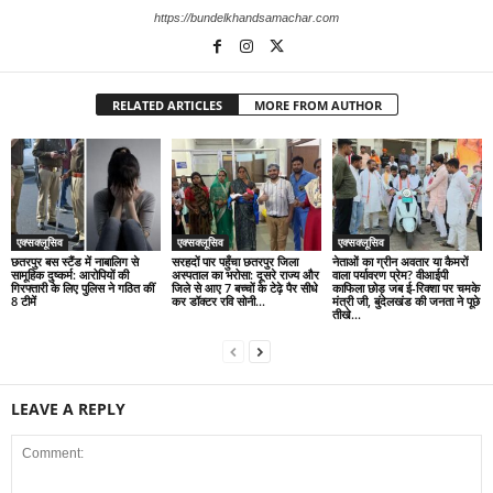
https://bundelkhandsamachar.com
RELATED ARTICLES
MORE FROM AUTHOR
एक्सक्लूसिव
एक्सक्लूसिव
एक्सक्लूसिव
छतरपुर बस स्टैंड में नाबालिग से
सरहदों पार पहुँचा छतरपुर जिला
नेताओं का ग्रीन अवतार या कैमरों
सामूहिक दुष्कर्म: आरोपियों की
अस्पताल का भरोसा: दूसरे राज्य और
वाला पर्यावरण प्रेम? वीआईपी
गिरफ्तारी के लिए पुलिस ने गठित कीं
जिले से आए 7 बच्चों के टेढ़े पैर सीधे
काफिला छोड़ जब ई-रिक्शा पर चमके
8 टीमें
कर डॉक्टर रवि सोनी...
मंत्री जी, बुंदेलखंड की जनता ने पूछे
तीखे...
LEAVE A REPLY