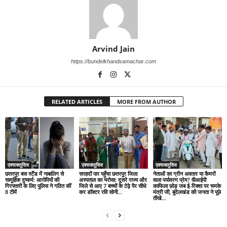
Arvind Jain
https://bundelkhandsamachar.com
RELATED ARTICLES
MORE FROM AUTHOR
एक्सक्लूसिव
एक्सक्लूसिव
एक्सक्लूसिव
छतरपुर बस स्टैंड में नाबालिग से
सरहदों पार पहुँचा छतरपुर जिला
नेताओं का ग्रीन अवतार या कैमरों
सामूहिक दुष्कर्म: आरोपियों की
अस्पताल का भरोसा: दूसरे राज्य और
वाला पर्यावरण प्रेम? वीआईपी
गिरफ्तारी के लिए पुलिस ने गठित कीं
जिले से आए 7 बच्चों के टेढ़े पैर सीधे
काफिला छोड़ जब ई-रिक्शा पर चमके
8 टीमें
कर डॉक्टर रवि सोनी...
मंत्री जी, बुंदेलखंड की जनता ने पूछे
तीखे...