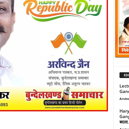
EDI
Lect
Gandh
Arvind
Hary
Gang 
बदला.