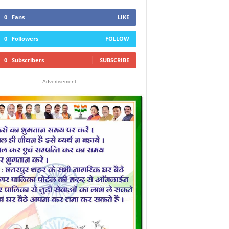
0
Fans
LIKE
0
Followers
FOLLOW
0
Subscribers
SUBSCRIBE
- Advertisement -