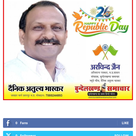
0
Fans
LIKE
0
Followers
FOLLOW