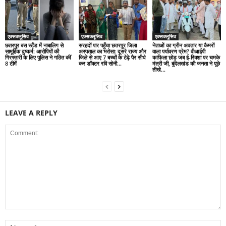
एक्सक्लूसिव
एक्सक्लूसिव
एक्सक्लूसिव
छतरपुर बस स्टैंड में नाबालिग से
सरहदों पार पहुँचा छतरपुर जिला
नेताओं का ग्रीन अवतार या कैमरों
सामूहिक दुष्कर्म: आरोपियों की
अस्पताल का भरोसा: दूसरे राज्य और
वाला पर्यावरण प्रेम? वीआईपी
गिरफ्तारी के लिए पुलिस ने गठित कीं
जिले से आए 7 बच्चों के टेढ़े पैर सीधे
काफिला छोड़ जब ई-रिक्शा पर चमके
8 टीमें
कर डॉक्टर रवि सोनी...
मंत्री जी, बुंदेलखंड की जनता ने पूछे
तीखे...
LEAVE A REPLY