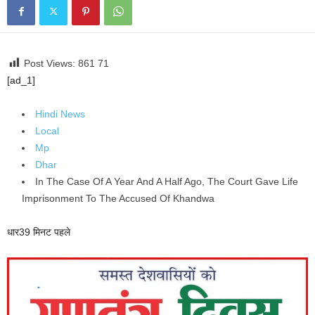
Post Views: 861
71
[ad_1]
Hindi News
Local
Mp
Dhar
In The Case Of A Year And A Half Ago, The Court Gave Life
Imprisonment To The Accused Of Khandwa
धार
39 मिनट पहले