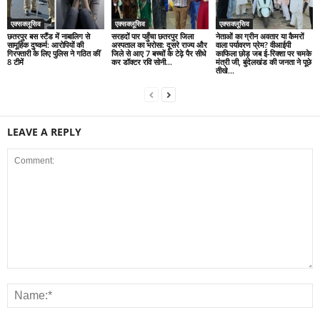
एक्सक्लूसिव
एक्सक्लूसिव
एक्सक्लूसिव
छतरपुर बस स्टैंड में नाबालिग से
सरहदों पार पहुँचा छतरपुर जिला
नेताओं का ग्रीन अवतार या कैमरों
सामूहिक दुष्कर्म: आरोपियों की
अस्पताल का भरोसा: दूसरे राज्य और
वाला पर्यावरण प्रेम? वीआईपी
गिरफ्तारी के लिए पुलिस ने गठित कीं
जिले से आए 7 बच्चों के टेढ़े पैर सीधे
काफिला छोड़ जब ई-रिक्शा पर चमके
8 टीमें
कर डॉक्टर रवि सोनी...
मंत्री जी, बुंदेलखंड की जनता ने पूछे
तीखे...
LEAVE A REPLY