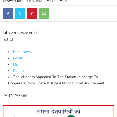
By
Arvind Jain
-
May 9, 2023
67
0
Post Views: 861
66
[ad_1]
Hindi News
Local
Mp
Panna
The Villagers Appealed To The Station In charge To
Cooperate, Now There Will Be A Night Cricket Tournament
पन्ना
12 मिनट पहले