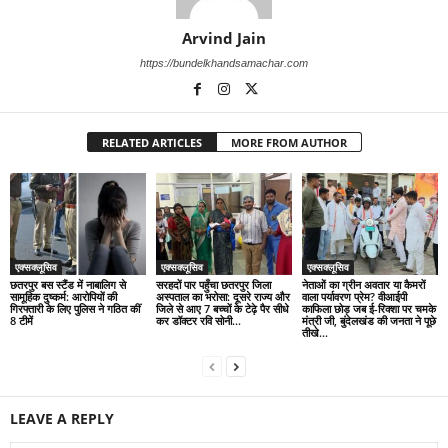
Arvind Jain
https://bundelkhandsamachar.com
RELATED ARTICLES
MORE FROM AUTHOR
एक्सक्लूसिव
एक्सक्लूसिव
एक्सक्लूसिव
छतरपुर बस स्टैंड में नाबालिग से
सरहदों पार पहुँचा छतरपुर जिला
नेताओं का ग्रीन अवतार या कैमरों
सामूहिक दुष्कर्म: आरोपियों की
अस्पताल का भरोसा: दूसरे राज्य और
वाला पर्यावरण प्रेम? वीआईपी
गिरफ्तारी के लिए पुलिस ने गठित कीं
जिले से आए 7 बच्चों के टेढ़े पैर सीधे
काफिला छोड़ जब ई-रिक्शा पर चमके
8 टीमें
कर डॉक्टर रवि सोनी...
मंत्री जी, बुंदेलखंड की जनता ने पूछे
तीखे...
LEAVE A REPLY