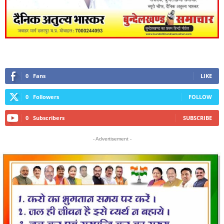
0
Fans
LIKE
0
Followers
FOLLOW
0
Subscribers
SUBSCRIBE
- Advertisement -