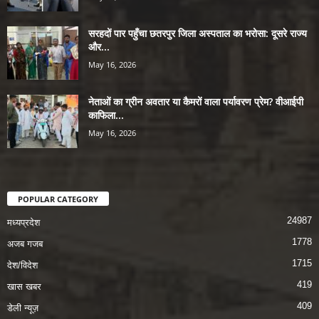
सरहदों पार पहुँचा छतरपुर जिला अस्पताल का भरोसा: दूसरे राज्य
और...
May 16, 2026
नेताओं का ग्रीन अवतार या कैमरों वाला पर्यावरण प्रेम? वीआईपी
काफिला...
May 16, 2026
POPULAR CATEGORY
24987
मध्यप्रदेश
1778
अजब गजब
1715
देश/विदेश
419
खास खबर
409
डेली न्यूज़