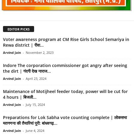
EDITOR PICKS
Voter awareness program at CM Rise Girls School Semariya in
Rewa district | रीवा...
Arvind Jain
-
November 2, 2023
Indore The corporation commissioner got angry after seeing
the dirt | गंदगी देख नाराज...
Arvind Jain
-
April 23, 2024
Maintenance of Motijheel feeder today, power will be cut for
4 hours | बिजली...
Arvind Jain
-
July 15, 2024
Preparations for Lok Sabha vote counting complete | लोकसभा
मतगणना की तैयारियां पूरी: बांधवगढ़...
Arvind Jain
-
June 4, 2024