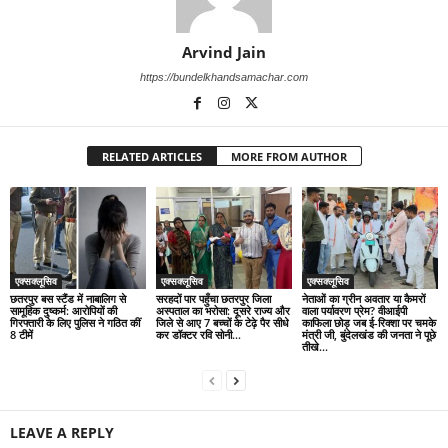
Arvind Jain
https://bundelkhandsamachar.com
RELATED ARTICLES
MORE FROM AUTHOR
एक्सक्लूसिव
एक्सक्लूसिव
एक्सक्लूसिव
छतरपुर बस स्टैंड में नाबालिग से
सरहदों पार पहुँचा छतरपुर जिला
नेताओं का ग्रीन अवतार या कैमरों
सामूहिक दुष्कर्म: आरोपियों की
अस्पताल का भरोसा: दूसरे राज्य और
वाला पर्यावरण प्रेम? वीआईपी
गिरफ्तारी के लिए पुलिस ने गठित कीं
जिले से आए 7 बच्चों के टेढ़े पैर सीधे
काफिला छोड़ जब ई-रिक्शा पर चमके
8 टीमें
कर डॉक्टर रवि सोनी...
मंत्री जी, बुंदेलखंड की जनता ने पूछे
तीखे...
LEAVE A REPLY