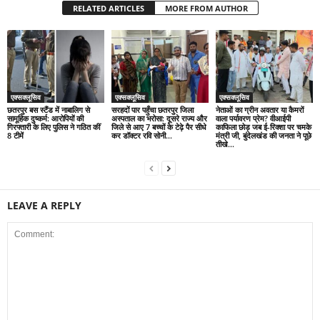
RELATED ARTICLES
MORE FROM AUTHOR
एक्सक्लूसिव
एक्सक्लूसिव
एक्सक्लूसिव
छतरपुर बस स्टैंड में नाबालिग से
सरहदों पार पहुँचा छतरपुर जिला
नेताओं का ग्रीन अवतार या कैमरों
सामूहिक दुष्कर्म: आरोपियों की
अस्पताल का भरोसा: दूसरे राज्य और
वाला पर्यावरण प्रेम? वीआईपी
गिरफ्तारी के लिए पुलिस ने गठित कीं
जिले से आए 7 बच्चों के टेढ़े पैर सीधे
काफिला छोड़ जब ई-रिक्शा पर चमके
8 टीमें
कर डॉक्टर रवि सोनी...
मंत्री जी, बुंदेलखंड की जनता ने पूछे
तीखे...
LEAVE A REPLY