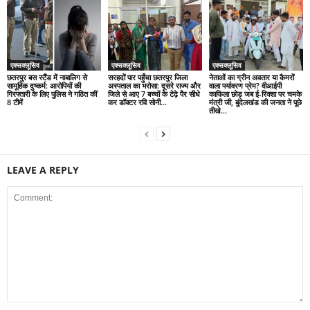
एक्सक्लूसिव
एक्सक्लूसिव
एक्सक्लूसिव
छतरपुर बस स्टैंड में नाबालिग से
सरहदों पार पहुँचा छतरपुर जिला
नेताओं का ग्रीन अवतार या कैमरों
सामूहिक दुष्कर्म: आरोपियों की
अस्पताल का भरोसा: दूसरे राज्य और
वाला पर्यावरण प्रेम? वीआईपी
गिरफ्तारी के लिए पुलिस ने गठित कीं
जिले से आए 7 बच्चों के टेढ़े पैर सीधे
काफिला छोड़ जब ई-रिक्शा पर चमके
8 टीमें
कर डॉक्टर रवि सोनी...
मंत्री जी, बुंदेलखंड की जनता ने पूछे
तीखे...
LEAVE A REPLY