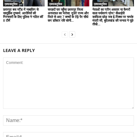
एक्सक्लूसिव
एक्सक्लूसिव
एक्सक्लूसिव
छतरपुर बस स्टैंड में नाबालिग से
सरहदों पार पहुँचा छतरपुर जिला
नेताओं का ग्रीन अवतार या कैमरों
सामूहिक दुष्कर्म: आरोपियों की
अस्पताल का भरोसा: दूसरे राज्य और
वाला पर्यावरण प्रेम? वीआईपी
गिरफ्तारी के लिए पुलिस ने गठित कीं
जिले से आए 7 बच्चों के टेढ़े पैर सीधे
काफिला छोड़ जब ई-रिक्शा पर चमके
8 टीमें
कर डॉक्टर रवि सोनी...
मंत्री जी, बुंदेलखंड की जनता ने पूछे
तीखे...
LEAVE A REPLY