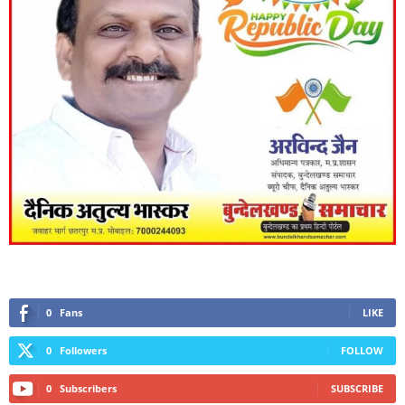
0
Fans
LIKE
0
Followers
FOLLOW
0
Subscribers
SUBSCRIBE