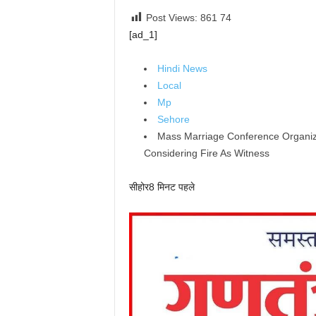
Post Views: 861
74
[ad_1]
Hindi News
Local
Mp
Sehore
Mass Marriage Conference Organiz
Considering Fire As Witness
सीहोर
8 मिनट पहले