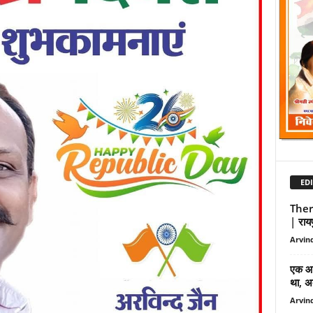
EDI
Ther
| रायप
Arvind
एक आइ
था, अब
Arvind