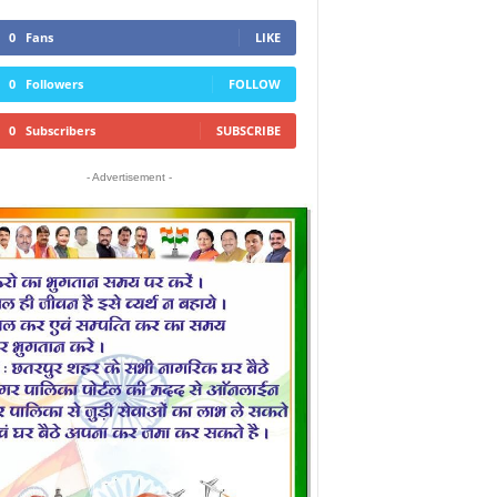
0
Fans
LIKE
0
Followers
FOLLOW
0
Subscribers
SUBSCRIBE
- Advertisement -