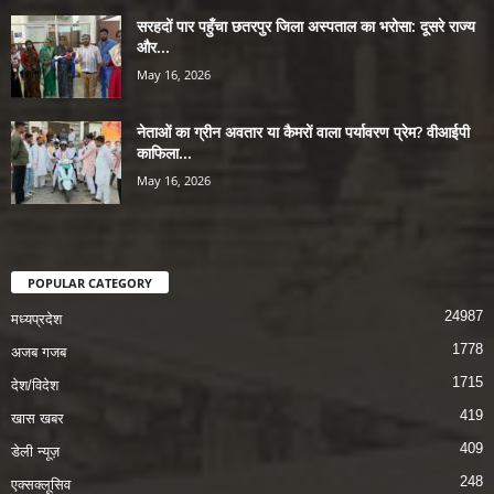
सरहदों पार पहुँचा छतरपुर जिला अस्पताल का भरोसा: दूसरे राज्य
और...
May 16, 2026
नेताओं का ग्रीन अवतार या कैमरों वाला पर्यावरण प्रेम? वीआईपी
काफिला...
May 16, 2026
POPULAR CATEGORY
24987
मध्यप्रदेश
1778
अजब गजब
1715
देश/विदेश
419
खास खबर
409
डेली न्यूज़
248
एक्सक्लूसिव