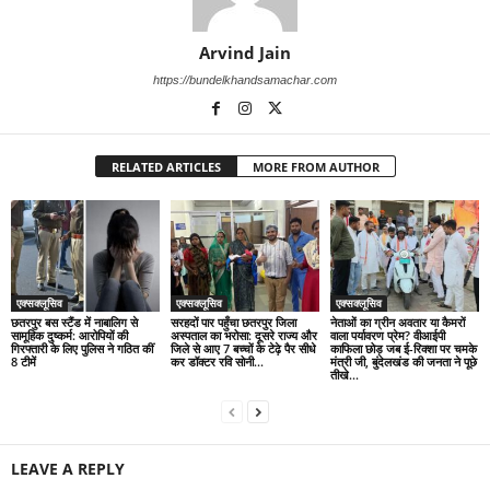
Arvind Jain
https://bundelkhandsamachar.com
RELATED ARTICLES
MORE FROM AUTHOR
एक्सक्लूसिव
एक्सक्लूसिव
एक्सक्लूसिव
छतरपुर बस स्टैंड में नाबालिग से
सरहदों पार पहुँचा छतरपुर जिला
नेताओं का ग्रीन अवतार या कैमरों
सामूहिक दुष्कर्म: आरोपियों की
अस्पताल का भरोसा: दूसरे राज्य और
वाला पर्यावरण प्रेम? वीआईपी
गिरफ्तारी के लिए पुलिस ने गठित कीं
जिले से आए 7 बच्चों के टेढ़े पैर सीधे
काफिला छोड़ जब ई-रिक्शा पर चमके
8 टीमें
कर डॉक्टर रवि सोनी...
मंत्री जी, बुंदेलखंड की जनता ने पूछे
तीखे...
LEAVE A REPLY