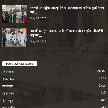
सरहदों पार पहुँचा छतरपुर जिला अस्पताल का भरोसा: दूसरे राज्य
और...
May 16, 2026
नेताओं का ग्रीन अवतार या कैमरों वाला पर्यावरण प्रेम? वीआईपी
काफिला...
May 16, 2026
POPULAR CATEGORY
24987
मध्यप्रदेश
1778
अजब गजब
1715
देश/विदेश
419
खास खबर
409
डेली न्यूज़
248
एक्सक्लूसिव