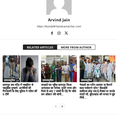
Arvind Jain
https://bundelkhandsamachar.com
RELATED ARTICLES
MORE FROM AUTHOR
एक्सक्लूसिव
एक्सक्लूसिव
एक्सक्लूसिव
छतरपुर बस स्टैंड में नाबालिग से
सरहदों पार पहुँचा छतरपुर जिला
नेताओं का ग्रीन अवतार या कैमरों
सामूहिक दुष्कर्म: आरोपियों की
अस्पताल का भरोसा: दूसरे राज्य और
वाला पर्यावरण प्रेम? वीआईपी
गिरफ्तारी के लिए पुलिस ने गठित कीं
जिले से आए 7 बच्चों के टेढ़े पैर सीधे
काफिला छोड़ जब ई-रिक्शा पर चमके
8 टीमें
कर डॉक्टर रवि सोनी...
मंत्री जी, बुंदेलखंड की जनता ने पूछे
तीखे...