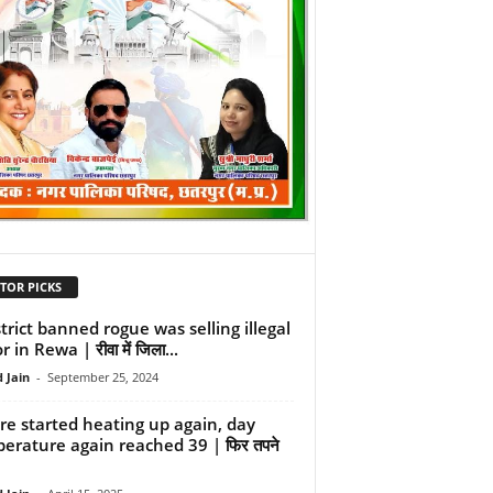
TOR PICKS
strict banned rogue was selling illegal
r in Rewa | रीवा में जिला...
 Jain
-
September 25, 2024
re started heating up again, day
erature again reached 39 | फिर तपने