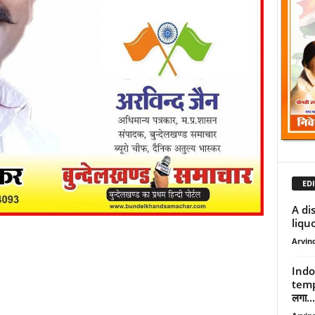
EDI
A di
liquo
Arvind
Indo
temp
लगा...