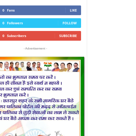
0
Fans
LIKE
0
Followers
FOLLOW
0
Subscribers
SUBSCRIBE
- Advertisement -