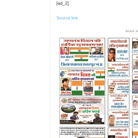
[ad_2]
Source link
Arvind J