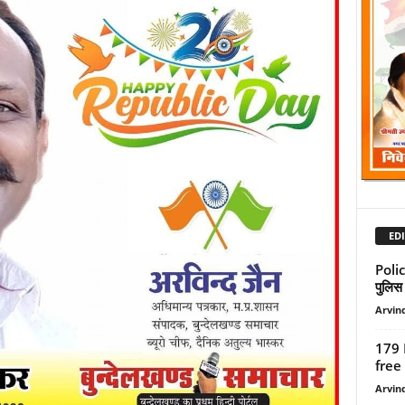
EDI
Poli
पुलिस 
Arvind
179 
free |
Arvind