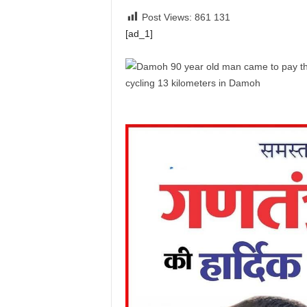
Post Views: 861
131
[ad_1]