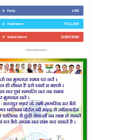
0
Fans
LIKE
0
Followers
FOLLOW
0
Subscribers
SUBSCRIBE
- Advertisement -