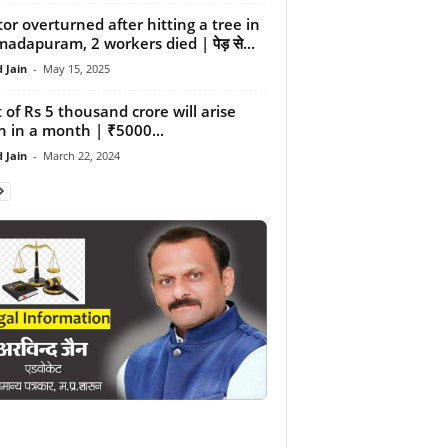
tor overturned after hitting a tree in
adapuram, 2 workers died | पेड़ से...
 Jain
-
May 15, 2025
 of Rs 5 thousand crore will arise
n in a month | ₹5000...
 Jain
-
March 22, 2024